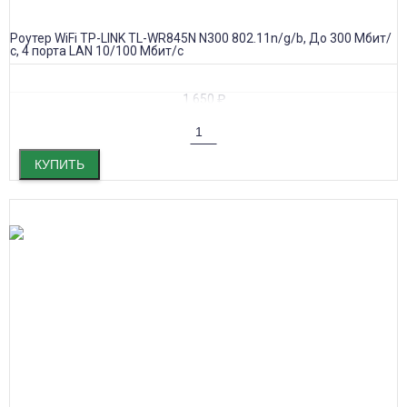
Роутер WiFi TP-LINK TL-WR845N N300 802.11n/g/b, До 300 Мбит/
с, 4 порта LAN 10/100 Мбит/с
1 650
₽
КУПИТЬ