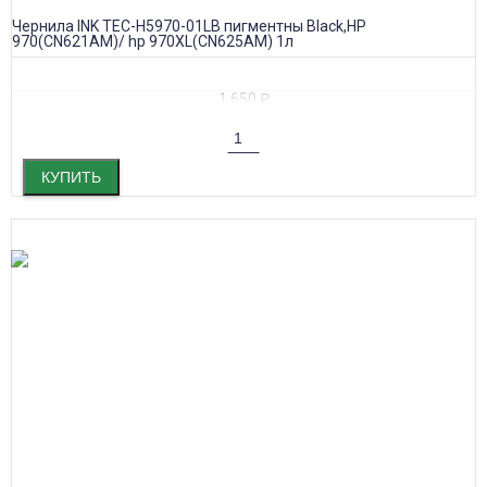
Чернила INK TEC-H5970-01LB пигментны Black,HP
970(CN621AM)/ hp 970XL(CN625AM) 1л
1 650
₽
КУПИТЬ