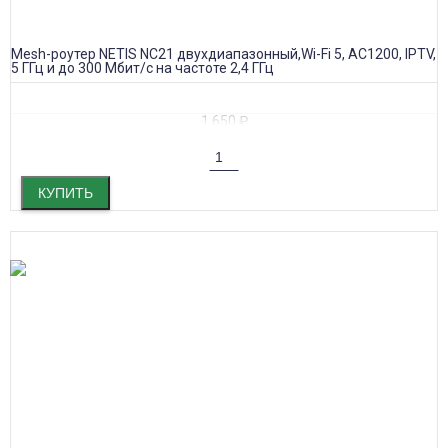
Mesh-роутер NETIS NC21 двухдиапазонный,Wi-Fi 5, AC1200, IPTV,
5 ГГц и до 300 Мбит/с на частоте 2,4 ГГц
1 650
₽
КУПИТЬ