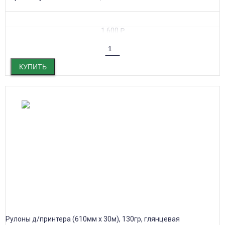
1 600
₽
КУПИТЬ
Рулоны д/принтера (610мм х 30м), 130гр, глянцевая