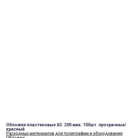
Наушники
Аэрогриль
Телевизор
ПН.-СБ.
9:00 – 19:00
Как нас найти
okei-05@yandex.ru
8(928)984-37-00
8(988)225-50-10
Контакты
Обложки пластиковые А3. 200 мик. 100шт. прозрачные/
красный
Расходных материалов для полиграфии и оборудования
Обложки