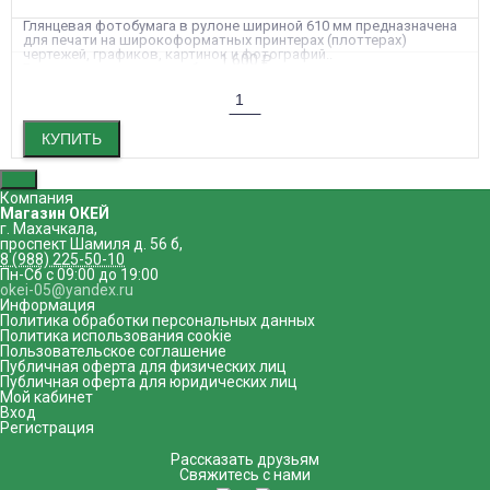
Глянцевая фотобумага в рулоне шириной 610 мм предназначена
для печати на широкоформатных принтерах (плоттерах)
чертежей, графиков, картинок и фотографий..
1 600
₽
Бумага совместима с любыми водными чернилами, со всеми
струйными плоттерами (Epson, Canon, HP). Совместима со всеми
пигментными чернилами.
КУПИТЬ
Компания
Магазин ОКЕЙ
г. Махачкала
,
проспект Шамиля д. 56 б
,
8 (988) 225-50-10
Пн-Сб с 09:00 до 19:00
okei-05@yandex.ru
Информация
Политика обработки персональных данных
Политика использования cookie
Пользовательское соглашение
Публичная оферта для физических лиц
Публичная оферта для юридических лиц
Мой кабинет
Вход
Регистрация
Рассказать друзьям
Свяжитесь с нами