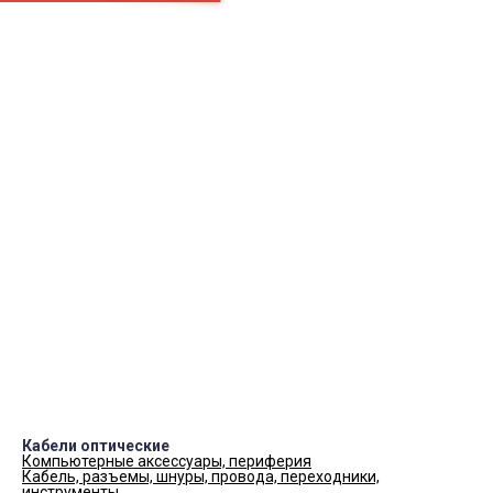
Телевизор
Аэрогриль
Чайник
ПН.-СБ.
9:00 – 19:00
Как нас найти
okei-05@yandex.ru
8(928)984-37-00
8(988)225-50-10
Контакты
Кабели оптические
Компьютерные аксессуары, периферия
Кабель, разъемы, шнуры, провода, переходники,
инструменты