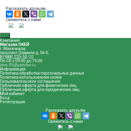
использовании кабель.
Возможность использовать планшет
Рассказать друзьям
во время зарядки.
Совместим со всеми моделями
планшетов, имеющие разъем 5.5 мм
для зарядки.
Свяжитесь с нами
Внешний диаметр DC 5.5 мм.
Внутренний диаметр DC 2.5 мм
Компания
Магазин ОКЕЙ
г. Махачкала
,
проспект Шамиля д. 56 б
,
8 (988) 225-50-10
Пн-Сб с 09:00 до 19:00
okei-05@yandex.ru
Информация
Политика обработки персональных данных
Политика использования cookie
Пользовательское соглашение
Публичная оферта для физических лиц
Публичная оферта для юридических лиц
Мой кабинет
Вход
Регистрация
Рассказать друзьям
Свяжитесь с нами