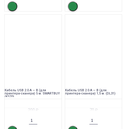
Кабель USB 2.0 A — B (для
Кабель USB 2.0 A — B (для
принтера-сканера) 5 м. SMARTBUY
принтера-сканера) 1,5 м. (DL31)
(К570)
200
₽
70
₽