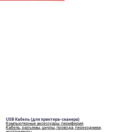
Цифровая
Чайник
МФУ
ПН.-СБ.
9:00 – 19:00
Как нас найти
okei-05@yandex.ru
8(928)984-37-00
8(988)225-50-10
Контакты
USB Кабель (для принтера-сканера)
Компьютерные аксессуары, периферия
Кабель, разъемы, шнуры, провода, переходники,
инструменты