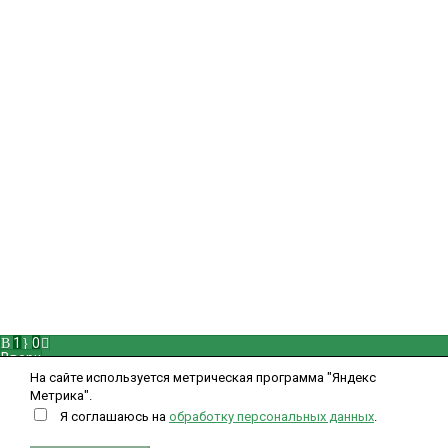
проспект Шамиля д. 56 б
,
8 (988) 225-50-10
Пн-Сб с 09:00 до 19:00
okei-05@yandex.ru
Информация
Политика обработки персональных данных
Политика использования cookie
Пользовательское соглашение
Публичная оферта для физических лиц
Публичная оферта для юридических лиц
Мой кабинет
Вход
Регистрация
Рассказать друзьям
Свяжитесь с нами
1
0
Вверх
На сайте используется метрическая программа "Яндекс
Метрика".
Я соглашаюсь на
обработку персональных данных
.
Закрыть