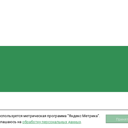
Мой кабинет
отки персональных данных
Вход
зования cookie
Регистрация
ое соглашение
та для физических лиц
та для юридических лиц
используется метрическая программа "Яндекс Метрика".
Принят
глашаюсь на
обработку персональных данных
.