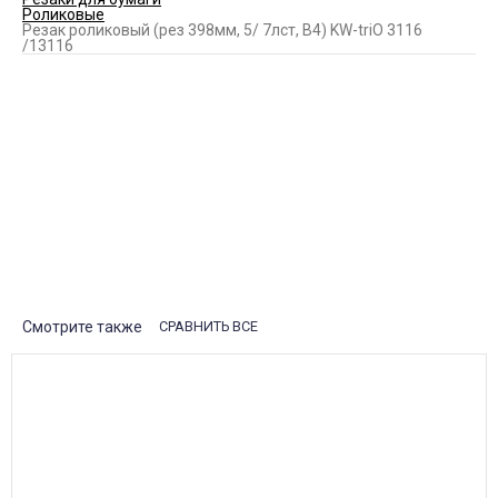
Роликовые
Резак роликовый (рез 398мм, 5/ 7лст, B4) KW-triO 3116
/13116
Купить Резак роликовый (рез 398мм, 5/ 7лст, B4) KW-triO
3116 /13116
3 300
₽
КУПИТЬ
Рассказать друзьям
Свяжитесь с нами
Смотрите также
СРАВНИТЬ ВСЕ