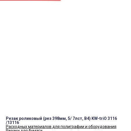
Камера
Наушники
DVD±R CMC
ПН.-СБ.
9:00 – 19:00
Как нас найти
okei-05@yandex.ru
8(928)984-37-00
8(988)225-50-10
Контакты
Резак роликовый (рез 398мм, 5/ 7лст, B4) KW-triO 3116
/13116
Расходных материалов для полиграфии и оборудования
Резаки для бумаги