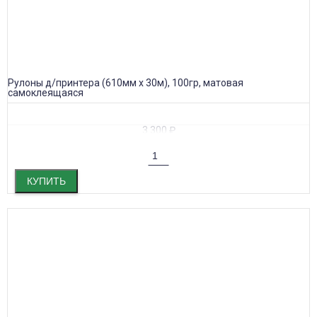
Рулоны д/принтера (610мм х 30м), 100гр, матовая
самоклеящаяся
3 300
₽
КУПИТЬ