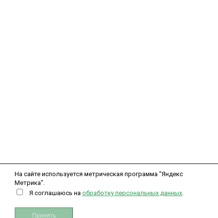
Купить
Компания
Магазин ОКЕЙ
г. Махачкала
,
проспект Шамиля д. 56 б
,
8 (988) 225-50-10
Пн-Сб с 09:00 до 19:00
okei-05@yandex.ru
Информация
Политика обработки персональных данных
Политика использования cookie
Пользовательское соглашение
Публичная оферта для физических лиц
Публичная оферта для юридических лиц
Мой кабинет
Вход
Регистрация
Рассказать друзьям
Свяжитесь с нами
На сайте используется метрическая программа "Яндекс
Метрика".
Я соглашаюсь на
обработку персональных данных
.
Принять
1
0