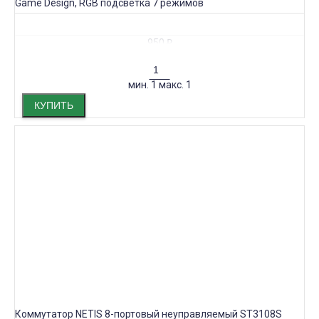
Game Design, RGB подсветка 7 режимов
950
₽
мин.
1
макс.
1
КУПИТЬ
Коммутатор NETIS 8-портовый неуправляемый ST3108S