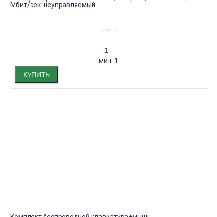
Мбит/сек. неуправляемый.
950
₽
мин.
1
КУПИТЬ
Комплект беспроводной клавиатура+мышь