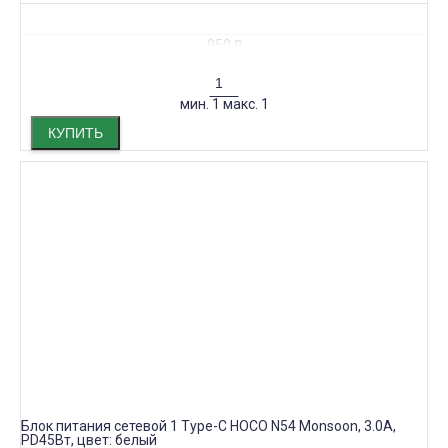
950
₽
мин.
1
макс.
1
КУПИТЬ
Блок питания сетевой 1 Type-C HOCO N54 Monsoon, 3.0A,
PD45Вт, цвет: белый