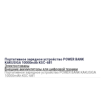
Аудио
Накопители данных
Электротовары
Бумага
Принтеры
Чернила для струйных принтеров
Видеонаблюдения
Телефоны и смарт-часы
Аксессуары для смартфонов и планшетов
Канцелярские товары
CD/DVD-диски
Телевизоры и аксессуары
Картриджи и тонеры для лазерных принтеров и МФУ
Расходных материалов для полиграфии и оборудования
Товары для автомобиля
Сувенирная продукция
Фоторамки
Разное
Портативное зарядное устройство POWER BANK
KAKUSIGA 10000mAh KSC-681
Электротовары
Внешние аккумуляторы для цифровой техники
Портативное зарядное устройство POWER BANK KAKUSIGA
10000mAh KSC-681
Купить Портативное зарядное устройство POWER BANK
KAKUSIGA 10000mAh KSC-681
950
₽
КУПИТЬ