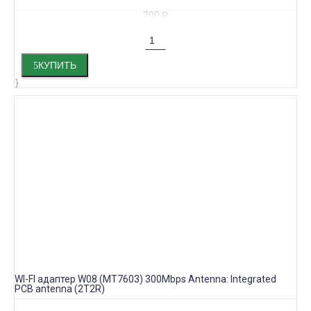
200
₽
КУПИТЬ
WI-FI адаптер W08 (MT7603) 300Mbps Antenna: Integrated
PCB antenna (2T2R)