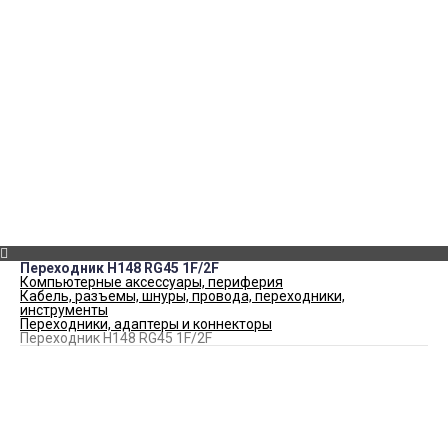
Аудио
Накопители данных
Электротовары
Бумага
Принтеры
Чернила для струйных принтеров
Видеонаблюдения
Телефоны и смарт-часы
Аксессуары для смартфонов и планшетов
Канцелярские товары
CD/DVD-диски
Телевизоры и аксессуары
Картриджи и тонеры для лазерных принтеров и МФУ
Расходных материалов для полиграфии и оборудования
Товары для автомобиля
Сувенирная продукция
Фоторамки
Разное
Переходник H148 RG45 1F/2F
Компьютерные аксессуары, периферия
Кабель, разъемы, шнуры, провода, переходники,
инструменты
Переходники, адаптеры и коннекторы
Переходник H148 RG45 1F/2F
Купить Переходник H148 RG45 1F/2F
200
₽
КУПИТЬ