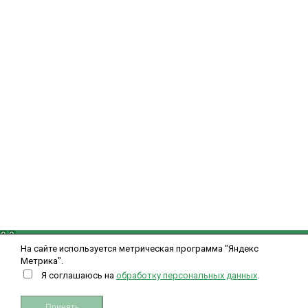
проспект Шамиля д. 56 б
,
8 (988) 225-50-10
Пн-Сб с 09:00 до 19:00
okei-05@yandex.ru
Информация
Политика обработки персональных данных
Политика использования cookie
Пользовательское соглашение
Публичная оферта для физических лиц
Публичная оферта для юридических лиц
Мой кабинет
Вход
Регистрация
Рассказать друзьям
Свяжитесь с нами
0
0
Вверх
На сайте используется метрическая программа "Яндекс
Метрика".
Я соглашаюсь на
обработку персональных данных
.
Закрыть
Принять