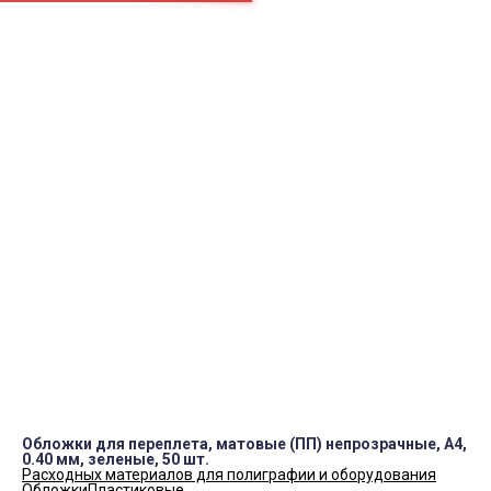
Камера
Наушники
МФУ
ПН.-СБ.
9:00 – 19:00
Как нас найти
okei-05@yandex.ru
8(928)984-37-00
8(988)225-50-10
Контакты
Обложки для переплета, матовые (ПП) непрозрачные, A4,
0.40 мм, зеленые, 50 шт.
Расходных материалов для полиграфии и оборудования
Обложки
Пластиковые