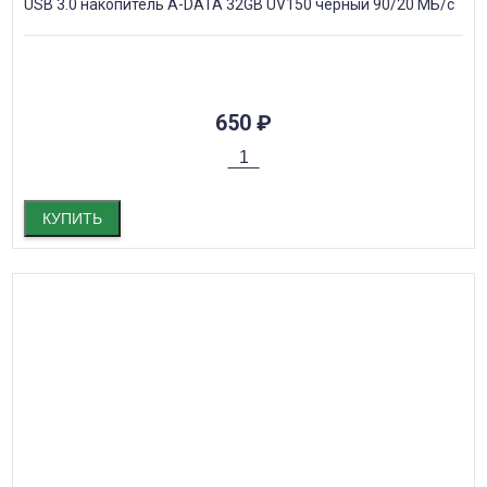
USB 3.0 накопитель A-DATA 32GB UV150 черный 90/20 МБ/с
650
₽
КУПИТЬ