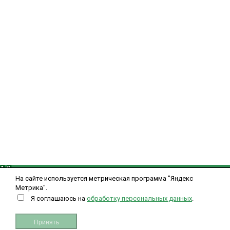
8 (988) 225-50-10
Пн-Сб с 09:00 до 19:00
okei-05@yandex.ru
Информация
Политика обработки персональных данных
Политика использования cookie
Пользовательское соглашение
Публичная оферта для физических лиц
Публичная оферта для юридических лиц
Мой кабинет
Вход
Регистрация
Рассказать друзьям
Свяжитесь с нами
1
0
Вверх
На сайте используется метрическая программа "Яндекс
Метрика".
Я соглашаюсь на
обработку персональных данных
.
Закрыть
Принять
Закрыть