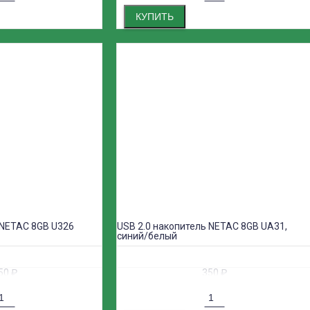
КУПИТЬ
 NETAC 8GB U326
USB 2.0 накопитель NETAC 8GB UA31,
синий/белый
50
₽
350
₽