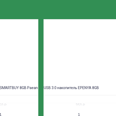
ь SMARTBUY 8GB Paean
USB 3.0 накопитель EPENYA 8GB
50
₽
350
₽