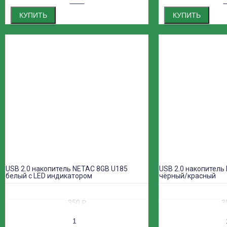
КУПИТЬ
КУПИТЬ
USB 2.0 накопитель NETAC 8GB U185
USB 2.0 накопитель
белый с LED индикатором
чёрный/красный
350
₽
3