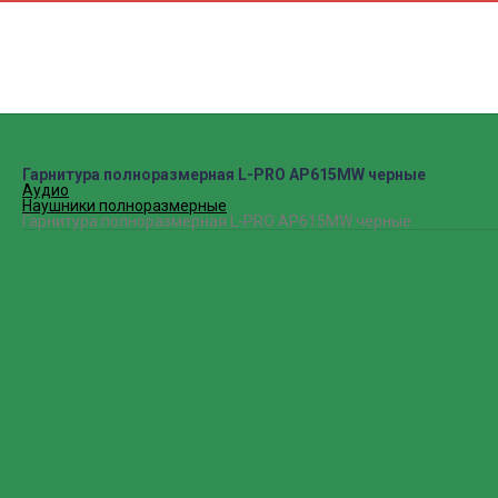
Наушники
МФУ
Телевиз
Гарнитура полноразмерная L-PRO AP615MW черные
Аудио
Наушники полноразмерные
Гарнитура полноразмерная L-PRO AP615MW черные
Рассказать друзьям
Свяжитесь с нами