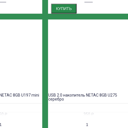
КУПИТЬ
 NETAC 8GB U197 mini
USB 2.0 накопитель NETAC 8GB U275
серебро
50
₽
350
₽