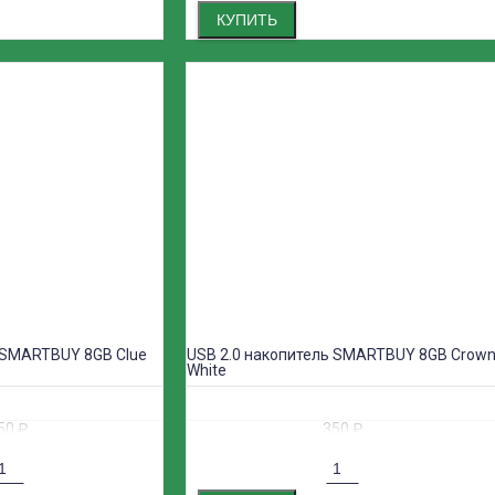
КУПИТЬ
 SMARTBUY 8GB Clue
USB 2.0 накопитель SMARTBUY 8GB Crow
White
50
₽
350
₽