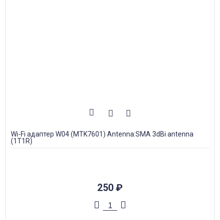
Wi-Fi адаптер W04 (MTK7601) Antenna:SMA 3dBi antenna
(1T1R)
250
₽