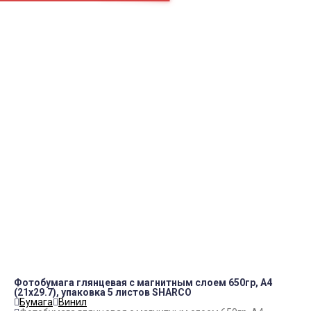
Аэрогриль
Наушники
МФУ
ПН.-СБ.
9:00 – 19:00
Как нас найти
okei-05@yandex.ru
8(928)984-37-00
8(988)225-50-10
Контакты
Фотобумага глянцевая с магнитным слоем 650гр, А4
(21х29.7), упаковка 5 листов SHARCO
Бумага
Винил