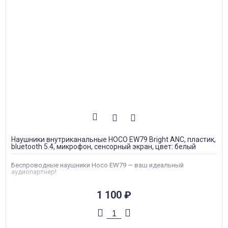
Наушники внутриканальные HOCO EW79 Bright ANC, пластик,
bluetooth 5.4, микрофон, сенсорный экран, цвет: белый
Беспроводные наушники Hoco EW79 — ваш идеальный
аудиопартнер!
Премиальный звук и современные технологии в одном
компактном устройстве.
1 100
₽
С функцией активного шумоподавления вы сможете
наслаждаться музыкой без лишних раздражающих звуков.
Забудьте о посторонних звуках и погрузитесь в мир музыки!
С Bluetooth 5.4 и чипом JL AC7003, эти наушники обеспечивают
быстрое и стабильное подключение к вашему устройству.