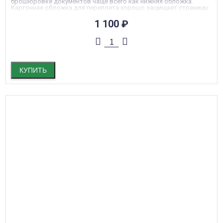
брошюровке документов чаще всего как нижняя обложка.
Картонная обложка для переплета хорошо защищает страницы
бумаги от пыли и грязи, придает документу более строгий и
презентабельный вид. Поверхность обложки имитирует
1 100
₽
текстуру кожи , обложка шероховатая и приятная на ощупь, ее
удобно держать в руках. Цвет обложки: Оранжевый. Обложка
жесткая, ее плотность 230 г/м2. Формат обложек А3. В одной
упаковке 100 штук обложек. Подходит ко всем типам
брошюраторов и переплетных машин.
КУПИТЬ