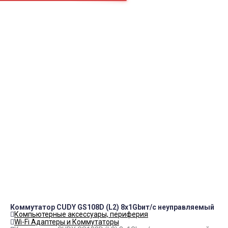
МФУ
DVD±R CMC
Наушники
ПН.-СБ.
9:00 – 19:00
Как нас найти
okei-05@yandex.ru
8(928)984-37-00
8(988)225-50-10
Контакты
Коммутатор CUDY GS108D (L2) 8x1Gbит/с неуправляемый
Компьютерные аксессуары, периферия
Wi-Fi Адаптеры и Коммутаторы