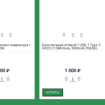
плект клавиатура +
Блок питания сетевой 1 USB, 1 Type-C
ION
HOCO C138A Rock, 3000mA, PD65Вт,
кабель Type-C - 8 pin, цвет: белый
000
₽
1 000
₽
КУПИТЬ