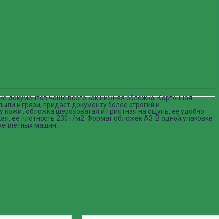
ке документов чаще всего как нижняя обложка. Картонная
ыли и грязи, придает документу более строгий и
 кожи , обложка шероховатая и приятная на ощупь, ее удобно
ая, ее плотность 230 г/м2. Формат обложек А3. В одной упаковке
реплетных машин.