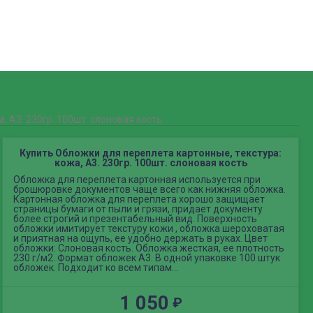
8(928)984-37-00
8(988)225-50-10
Контакты
, А3. 230гр. 100шт. слоновая кость
Купить Обложки для переплета картонные, текстура:
кожа, А3. 230гр. 100шт. слоновая кость
Обложка для переплета картонная используется при
брошюровке документов чаще всего как нижняя обложка.
Картонная обложка для переплета хорошо защищает
страницы бумаги от пыли и грязи, придает документу
более строгий и презентабельный вид. Поверхность
обложки имитирует текстуру кожи , обложка шероховатая
и приятная на ощупь, ее удобно держать в руках. Цвет
обложки: Слоновая кость. Обложка жесткая, ее плотность
230 г/м2. Формат обложек А3. В одной упаковке 100 штук
обложек. Подходит ко всем типам...
1 050
₽