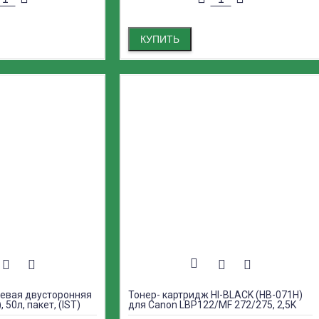
КУПИТЬ
евая двусторонняя
Тонер- картридж HI-BLACK (HB-071H)
, 50л, пакет, (IST)
для Canon LBP122/MF 272/275, 2,5K