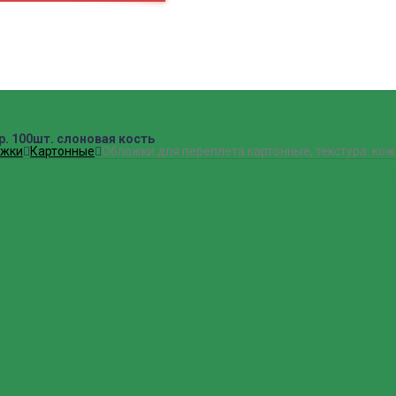
евизор
ПН.-СБ.
9:00 – 19:00
Как нас найти
okei-05@yandex.ru
р. 100шт. слоновая кость
ожки
Картонные
Обложки для переплета картонные, текстура: кожа