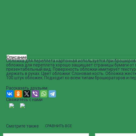
Описание
Обложка для переплета картонная используется при брошюров
обложка для переплета хорошо защищает страницы бумаги от п
презентабельный вид. Поверхность обложки имитирует текстуру
держать в руках. Цвет обложки: Слоновая кость. Обложка жестк
100 штук обложек. Подходит ко всем типам брошюраторов и пе
Рассказать друзьям
Свяжитесь с нами
Смотрите также
СРАВНИТЬ ВСЕ