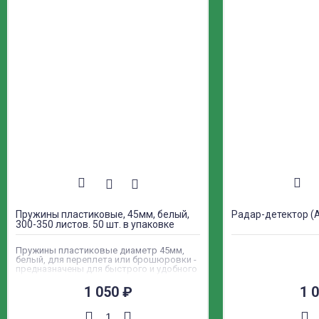
Пружины пластиковые, 45мм, белый,
Радар-детектор (
300-350 листов. 50 шт. в упаковке
Пружины пластиковые диаметр 45мм,
белый, для переплета или брошюровки -
предназначены для быстрого и удобного
переплета документов, каталогов,
дипломов и другой печатной продукции
1 050
₽
1 
при помощи переплетной машины.
Пластиковые пружины можно
использовать для переплета бумаги