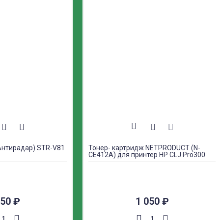
Антирадар) STR-V81
Тонер- картридж NETPRODUCT (N-
CE412A) для принтер HP CLJ Pro300
Color M351/M375Pro400 ColorM451,
Y,2,6K
050
₽
1 050
₽