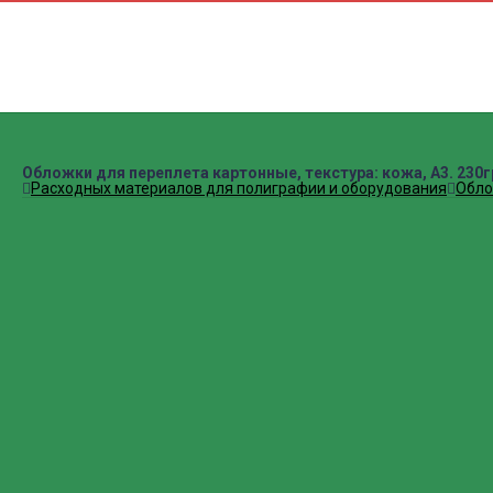
Камера
DVD±R CMC
Тел
Обложки для переплета картонные, текстура: кожа, А3. 230г
Расходных материалов для полиграфии и оборудования
Обл